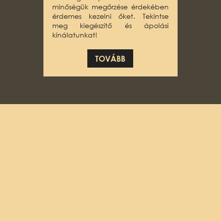
minőségük megőrzése érdekében
érdemes kezelni őket. Tekintse
meg kiegészítő és ápolási
kínálatunkat!
TOVÁBB
Tekintsen be hozzánk
videóinkon keresztül!