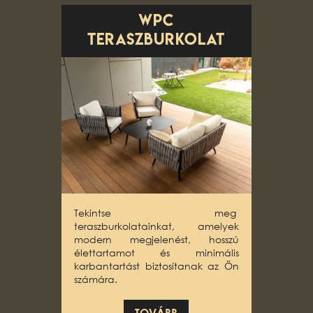
WPC
teraszburkolat
Tekintse meg
teraszburkolatainkat, amelyek
modern megjelenést, hosszú
élettartamot és minimális
karbantartást biztosítanak az Ön
számára.
TOVÁBB