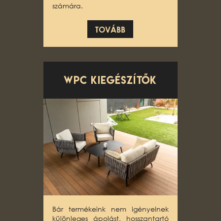
számára.
TOVÁBB
WPC kiegészítők
Bár termékeink nem igényelnek
különleges ápolást, hosszantartó