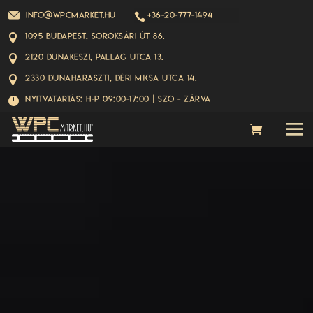
info@wpcmarket.hu
+36-20-777-1494

1095 Budapest, Soroksári út 86.

2120 Dunakeszi, Pallag utca 13.

2330 Dunaharaszti, Déri Miksa utca 14.

Nyitvatartás: H-P 09:00-17:00 | Szo - ZÁRVA
