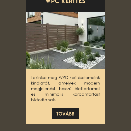
WPC KERÍTÉS
Tekintse meg WPC kerítéselemeink
kínálatát, amelyek modern
megjelenést, hosszú élettartamot
és minimális karbantartást
biztosítanak.
TOVÁBB