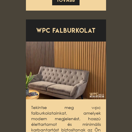
WPC falburkolat
Tekintse meg wpc
falburkolatainkat, amelyek
modern megjelenést, hosszú
élettartamot és minimális
karbantartást biztosítanak az Ön