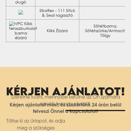
Sikaflex - 111 Stick
& Seal ragasztó
Sötétbarna,
Klikk Élzáró
Sötétszürke/Antracit,
Tölgy
KÉRJEN AJÁNLATOT!
Szeretné tudni, mennyibe kerülne az Ön számára
ideális teraszburkolat?
Kérjen ajánlatot most, és szakértőnk 24 órán belül
felveszi Önnel a kapcsolatot!
Töltse ki az űrlapot, és adja
meg a szükséges