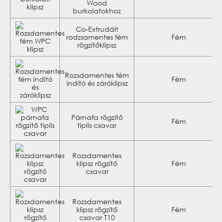
Wood
burkolatokhoz
Co-Extrudált
rodzsamentes fém
Fém
rögzítőklipsz
Rozsdamentes fém
Fém
indító és záróklipsz
Párnafa rögzítő
Fém
tiplis csavar
Rozsdamentes
klipsz rögzítő
Fém
csavar
Rozsdamentes
klipsz rögzítő
Fém
csavar T10