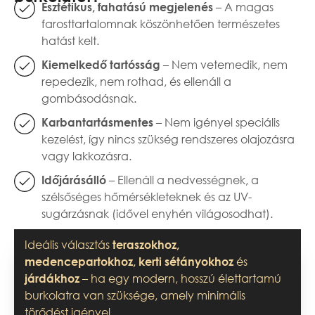
– A magas
Esztétikus, fahatású megjelenés
farosttartalomnak köszönhetően természetes
hatást kelt.
– Nem vetemedik, nem
Kiemelkedő tartósság
repedezik, nem rothad, és ellenáll a
gombásodásnak.
– Nem igényel speciális
Karbantartásmentes
kezelést, így nincs szükség rendszeres olajozásra
vagy lakkozásra.
– Ellenáll a nedvességnek, a
Időjárásálló
szélsőséges hőmérsékleteknek és az UV-
sugárzásnak (idővel enyhén világosodhat).
Ideális választás
teraszokhoz,
és
medencepartokhoz, kerti sétányokhoz
– ha egy modern, hosszú élettartamú
járdákhoz
burkolatra van szüksége, amely minimális
törődést igényel.