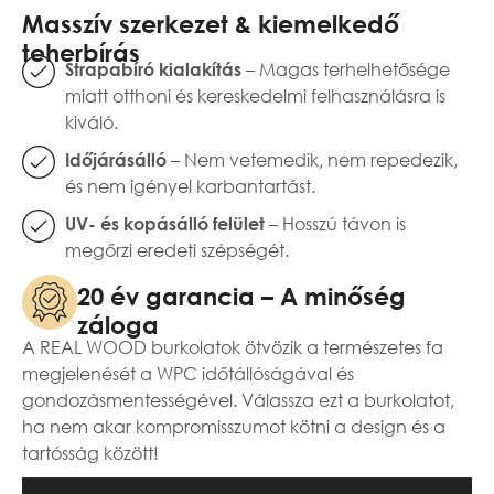
Masszív szerkezet & kiemelkedő
teherbírás
– Magas terhelhetősége
Strapabíró kialakítás
miatt otthoni és kereskedelmi felhasználásra is
kiváló.
– Nem vetemedik, nem repedezik,
Időjárásálló
és nem igényel karbantartást.
– Hosszú távon is
UV- és kopásálló felület
megőrzi eredeti szépségét.
20 év garancia – A minőség
záloga
A REAL WOOD burkolatok ötvözik a természetes fa
megjelenését a WPC időtállóságával és
gondozásmentességével. Válassza ezt a burkolatot,
ha nem akar kompromisszumot kötni a design és a
tartósság között!