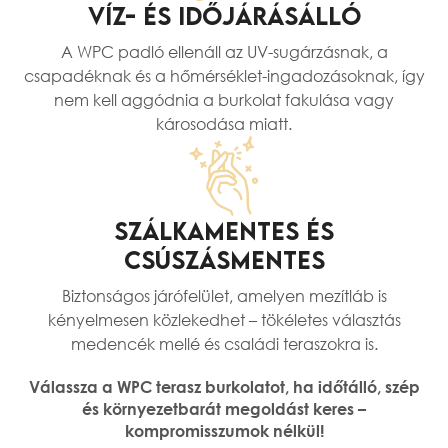
VÍZ- ÉS IDŐJÁRÁSÁLLÓ
A WPC padló ellenáll az UV-sugárzásnak, a
csapadéknak és a hőmérséklet-ingadozásoknak, így
nem kell aggódnia a burkolat fakulása vagy
károsodása miatt.
SZÁLKAMENTES ÉS
CSÚSZÁSMENTES
Biztonságos járófelület, amelyen mezítláb is
kényelmesen közlekedhet – tökéletes választás
medencék mellé és családi teraszokra is.
Válassza a WPC terasz burkolatot, ha időtálló, szép
és környezetbarát megoldást keres –
kompromisszumok nélkül!