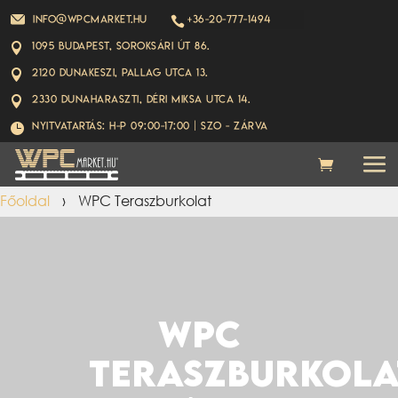
info@wpcmarket.hu
+36-20-777-1494

1095 Budapest, Soroksári út 86.

2120 Dunakeszi, Pallag utca 13.

2330 Dunaharaszti, Déri Miksa utca 14.

Nyitvatartás: H-P 09:00-17:00 | Szo - ZÁRVA

Főoldal
›
WPC Teraszburkolat
WPC
TERASZBURKOLA