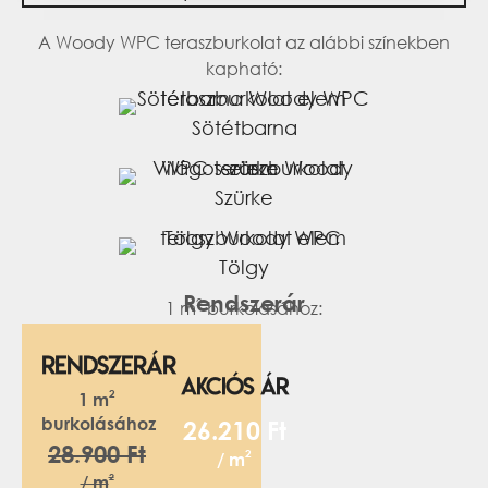
A Woody WPC teraszburkolat az alábbi színekben
kapható:
Sötétbarna
Szürke
Tölgy
Rendszerár
2
1 m
burkolásához:
Rendszerár
AKCIÓS ÁR
2
1 m
burkolásához
26.210 Ft
28.900 Ft
2
/
m
2
/ m