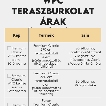
WPC
TERASZBURKOLAT
ÁRAK
← Görgesse az ujjával oldalirányba →
Kép
Termék
Szín
Premium Classic
Sötétbarna,
290 cm
Sötétszürke/Antracit,
teraszburkolati
Világosszürke,
elem
Kávébarna, Csoki,
(sűrűn bordázott és
Mogyoró, Natúr tölgy
ritkán bordázott
felülettel)
Premium Classic
580 cm
teraszburkolati
Sötétbarna,
elem
Világosszürke
(sűrűn bordázott és
ritkán bordázott
felülettel)
Fehér
Premium Classic