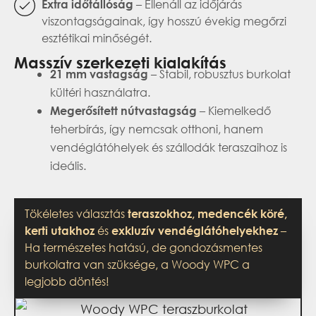
– Ellenáll az időjárás
Extra időtállóság
viszontagságainak, így hosszú évekig megőrzi
esztétikai minőségét.
Masszív szerkezeti kialakítás
– Stabil, robusztus burkolat
21 mm vastagság
kültéri használatra.
– Kiemelkedő
Megerősített nútvastagság
teherbírás, így nemcsak otthoni, hanem
vendéglátóhelyek és szállodák teraszaihoz is
ideális.
Tökéletes választás
teraszokhoz, medencék köré,
és
–
kerti utakhoz
exkluzív vendéglátóhelyekhez
Ha természetes hatású, de gondozásmentes
burkolatra van szüksége, a Woody WPC a
legjobb döntés!