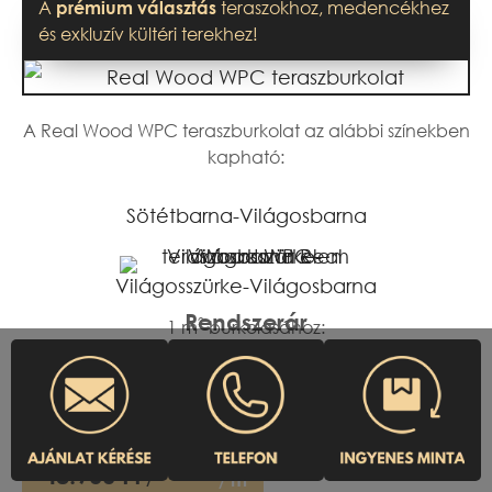
A
teraszokhoz, medencékhez
prémium választás
és exkluzív kültéri terekhez!
A Real Wood WPC teraszburkolat az alábbi színekben
kapható:
Sötétbarna-Világosbarna
Világosszürke-Világosbarna
Rendszerár
2
1 m
burkolásához:
Rendszerár
AKCIÓS ÁR
2
1 m
burkolásához
44.010 Ft
48.900 Ft
2
/
/
m