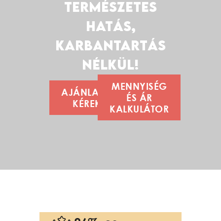
TERMÉSZETES
HATÁS,
KARBANTARTÁS
NÉLKÜL!
MENNYISÉG
AJÁNLATOT
ÉS ÁR
KÉREK!
KALKULÁTOR