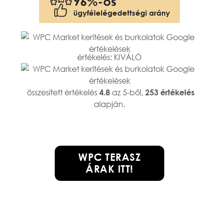
96%-os
ügyfélelégedettségi arány
értékelés: KIVÁLÓ
összesített értékelés
az 5-ből,
4.8
253 értékelés
alapján.
WPC TERASZ
ÁRAK ITT!