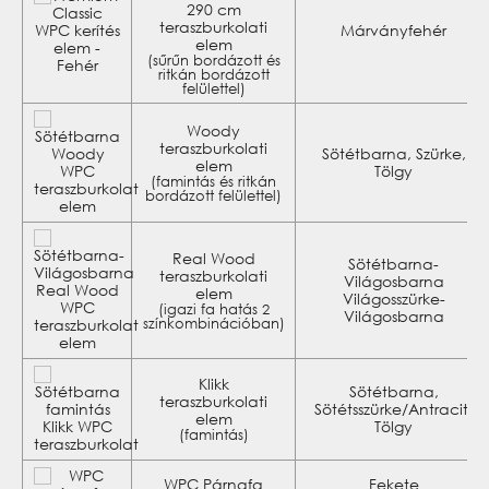
290 cm
teraszburkolati
Márványfehér
elem
(sűrűn bordázott és
ritkán bordázott
felülettel)
Woody
teraszburkolati
Sötétbarna, Szürke,
elem
Tölgy
(famintás és ritkán
bordázott felülettel)
Real Wood
Sötétbarna-
teraszburkolati
Világosbarna
elem
Világosszürke-
(igazi fa hatás 2
Világosbarna
színkombinációban)
Klikk
Sötétbarna,
teraszburkolati
Sötétsszürke/Antracit,
elem
Tölgy
(famintás)
WPC Párnafa
Fekete