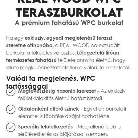
TERASZBURKOLAT
A prémium fahatású WPC burkolat
Ha egy
exkluzív, egyedi megjelenésű teraszt
, a REAL WOOD co-extrudált
szeretne otthonába
burkolat a tökéletes választás.
Lélegzetelállítóan
felülete annyira élethű, hogy
természetes fahatású
szinte megkülönböztethetetlen a valódi fa erezetétől.
Valódi fa megjelenés, WPC
tartóssággal
– Az exkluzív
Megtévesztésig hasonló faerezet
felületkialakítás élethű hatást biztosít.
– Egyetlen burkolati
Oldalanként eltérő színek
elemmel is többféle dizájnt hozhat létre.
– Még ellenállóbb a
Speciális felületkezelés
sérülésekkel és az időjárással szemben.