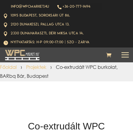
info@wpcmarket.hu
+36-20-777-1494

1095 Budapest, Soroksári út 86.

2120 Dunakeszi, Pallag utca 13.

2330 Dunaharaszti, Déri Miksa utca 14.

Nyitvatartás: H-P 09:00-17:00 | Szo - ZÁRVA

Főoldal
›
Projektek
›
Co-extrudált WPC burkolat,
BARbq Bár, Budapest
Co-extrudált WPC