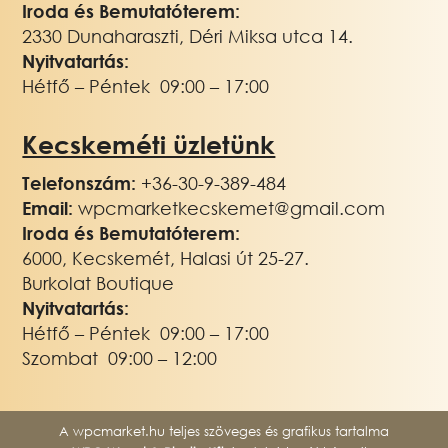
Iroda és Bemutatóterem:
2330 Dunaharaszti, Déri Miksa utca 14.
Nyitvatartás:
Hétfő – Péntek 09:00 – 17:00
Kecskeméti üzletünk
Telefonszám:
+3
6-30-9-389-484
Email:
wpcmarketkecskemet@gmail.com
Iroda és Bemutatóterem:
6000, Kecskemét, Halasi út 25-27.
Burkolat Boutique
Nyitvatartás:
Hétfő – Péntek 09:00 – 17:00
Szombat 09:00 – 12:00
A wpcmarket.hu teljes szöveges és grafikus tartalma