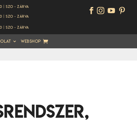
00 | Szo - ZÁRVA




00 | Szo - ZÁRVA
00 | Szo - ZÁRVA
solat
Webshop
srendszer,