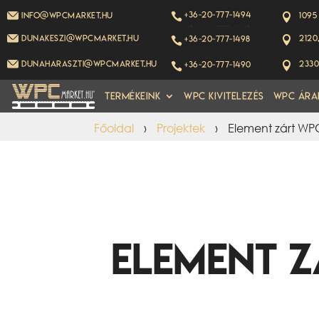
+36-20-777-1494
info@wpcmarket.hu
1095


+36-20-777-1493
dunakeszi@wpcmarket.hu
2120
+36-20-777-1498


dunaharaszti@wpcmarket.hu
2330
+36-20-777-1490


Termékeink
WPC kivitelezés
WPC Ára
Főoldal
›
Projektek
›
Element zárt WPC
Element z