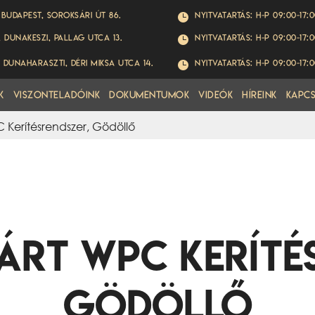
 Budapest, Soroksári út 86.
Nyitvatartás: H-P 09:00-17:

, Dunakeszi, Pallag utca 13.
Nyitvatartás: H-P 09:00-17:

 Dunaharaszti, Déri Miksa utca 14.
Nyitvatartás: H-P 09:00-17:

k
Viszonteladóink
Dokumentumok
Videók
Híreink
Kapc
 Kerítésrendszer, Gödöllő
árt WPC Keríté
Gödöllő