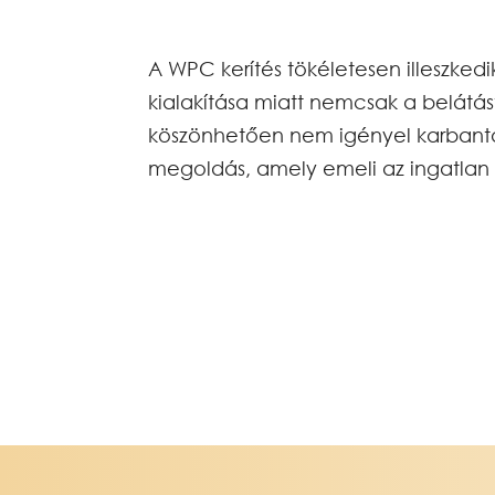
A WPC kerítés tökéletesen illeszkedi
kialakítása miatt nemcsak a belátá
köszönhetően nem igényel karbantar
megoldás, amely emeli az ingatlan 