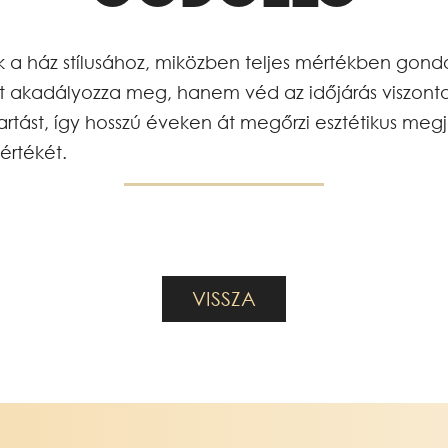
k a ház stílusához, miközben teljes mértékben gondos
st akadályozza meg, hanem véd az időjárás viszon
tást, így hosszú éveken át megőrzi esztétikus megj
értékét.