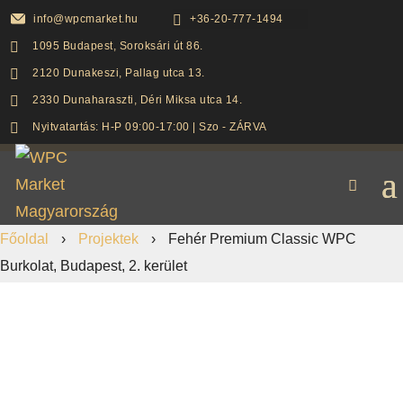
info@wpcmarket.hu

+36-20-777-1494

1095 Budapest, Soroksári út 86.

2120 Dunakeszi, Pallag utca 13.

2330 Dunaharaszti, Déri Miksa utca 14.

Nyitvatartás: H-P 09:00-17:00 | Szo - ZÁRVA
Főoldal
›
Projektek
›
Fehér Premium Classic WPC
Burkolat, Budapest, 2. kerület