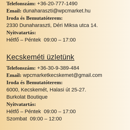
Telefonszám:
+36-20-777-1490
Email:
dunaharaszti@wpcmarket.hu
Iroda és Bemutatóterem:
2330 Dunaharaszti, Déri Miksa utca 14.
Nyitvatartás:
Hétfő – Péntek 09:00 – 17:00
Kecskeméti üzletünk
Telefonszám:
+3
6-30-9-389-484
Email:
wpcmarketkecskemet@gmail.com
Iroda és Bemutatóterem:
6000, Kecskemét, Halasi út 25-27.
Burkolat Boutique
Nyitvatartás:
Hétfő – Péntek 09:00 – 17:00
Szombat 09:00 – 12:00