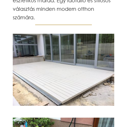
esztétikus marad. Egy időtálló és stílusos
választás minden modern otthon
számára.