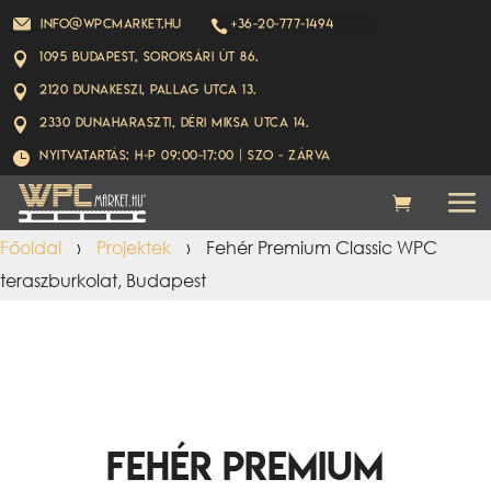
info@wpcmarket.hu
+36-20-777-1494

1095 Budapest, Soroksári út 86.

2120 Dunakeszi, Pallag utca 13.

2330 Dunaharaszti, Déri Miksa utca 14.

Nyitvatartás: H-P 09:00-17:00 | Szo - ZÁRVA

Főoldal
›
Projektek
›
Fehér Premium Classic WPC
teraszburkolat, Budapest
Fehér Premium