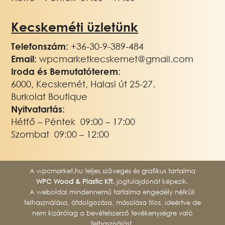
Kecskeméti üzletünk
Telefonszám:
+3
6-30-9-389-484
Email:
wpcmarketkecskemet@gmail.com
Iroda és Bemutatóterem:
6000, Kecskemét, Halasi út 25-27.
Burkolat Boutique
Nyitvatartás:
Hétfő – Péntek 09:00 – 17:00
Szombat 09:00 – 12:00
A wpcmarket.hu teljes szöveges és grafikus tartalma
WPC Wood & Plastic Kft.
jogtulajdonát képezik.
A weboldal mindennemű tartalma engedély nélküli
felhasználása, átdolgozása, másolása tilos, ideértve de
nem kizárólag a bevételszerző tevékenységre való
felhasználást.