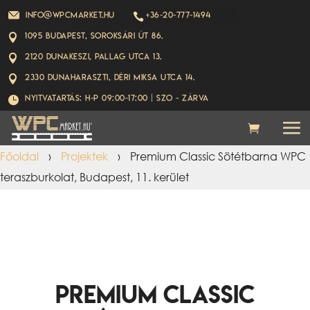
info@wpcmarket.hu
+36-20-777-1494

1095 Budapest, Soroksári út 86.

2120 Dunakeszi, Pallag utca 13.

2330 Dunaharaszti, Déri Miksa utca 14.

Nyitvatartás: H-P 09:00-17:00 | Szo - ZÁRVA

Főoldal
›
Projektek
›
Premium Classic Sötétbarna WPC
teraszburkolat, Budapest, 11. kerület
Premium Classic