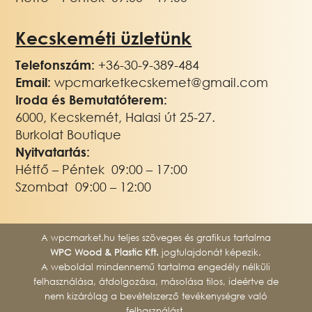
Kecskeméti üzletünk
Telefonszám:
+3
6-30-9-389-484
Email:
wpcmarketkecskemet@gmail.com
Iroda és Bemutatóterem:
6000, Kecskemét, Halasi út 25-27.
Burkolat Boutique
Nyitvatartás:
Hétfő – Péntek 09:00 – 17:00
Szombat 09:00 – 12:00
A wpcmarket.hu teljes szöveges és grafikus tartalma
WPC Wood & Plastic Kft.
jogtulajdonát képezik.
A weboldal mindennemű tartalma engedély nélküli
felhasználása, átdolgozása, másolása tilos, ideértve de
nem kizárólag a bevételszerző tevékenységre való
felhasználást.