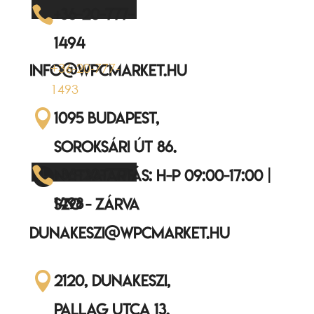

+36-20-777-
1494
+36-20-777-
info@wpcmarket.hu
1493

1095 Budapest,
Soroksári út 86.


+36-20-777-
Nyitvatartás: H-P 09:00-17:00 |
1498
Szo - ZÁRVA
dunakeszi@wpcmarket.hu

2120, Dunakeszi,
Pallag utca 13.