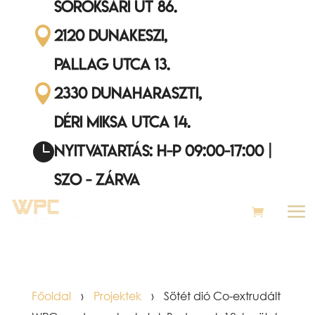
Soroksári út 86.

2120 Dunakeszi,
Pallag utca 13.

2330 Dunaharaszti,
Déri Miksa utca 14.

Nyitvatartás: H-P 09:00-17:00 |
Szo - ZÁRVA
Főoldal
›
Projektek
›
Sötét dió Co-extrudált