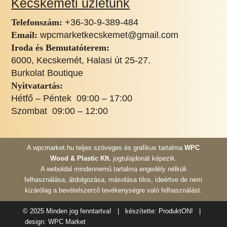
Kecskeméti üzletünk
Telefonszám:
+3
6-30-9-389-484
Email:
wpcmarketkecskemet@gmail.com
Iroda és Bemutatóterem:
6000, Kecskemét, Halasi út 25-27.
Burkolat Boutique
Nyitvatartás:
Hétfő – Péntek 09:00 – 17:00
Szombat 09:00 – 12:00
A wpcmarket.hu teljes szöveges és grafikus tartalma
WPC
Wood & Plastic Kft.
jogtulajdonát képezik.
A weboldal mindennemű tartalma engedély nélküli
felhasználása, átdolgozása, másolása tilos, ideértve de nem
kizárólag a bevételszerző tevékenységre való felhasználást.
© 2025 Minden jog fenntartva! | készítette:
ProduktON!
|
design: WPC Market