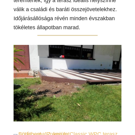
teremtenek, így a terasz ideális helyszínné
válik a családi és baráti összejövetelekhez.
Időjárásállósága révén minden évszakban
tökéletes állapotban marad.