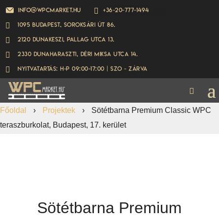
info@wpcmarket.hu
+36-20-777-1494

1095 Budapest, Soroksári út 86.

2120 Dunakeszi, Pallag utca 13.

2330 Dunaharaszti, Déri Miksa utca 14.

Nyitvatartás: H-P 09:00-17:00 | Szo - ZÁRVA

Főoldal
›
Projektek
›
Sötétbarna Premium Classic WPC
teraszburkolat, Budapest, 17. kerület
Sötétbarna Premium