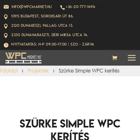
info@wpcmarket.hu
+36-20-777-1494

1095 Budapest, Soroksári út 86.

2120 Dunakeszi, Pallag utca 13.

2330 Dunaharaszti, Déri Miksa utca 14.

Nyitvatartás: H-P 09:00-17:00 | Szo - ZÁRVA

Főoldal
›
Projektek
›
Szürke Simple WPC kerítés
Szürke Simple WPC
kerítés