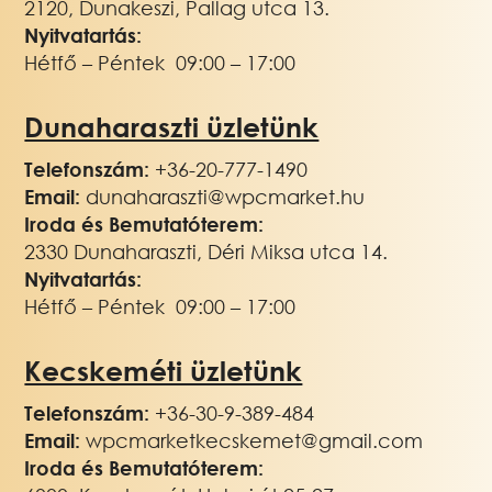
2120, Dunakeszi, Pallag utca 13.
Nyitvatartás:
Hétfő – Péntek 09:00 – 17:00
Dunaharaszti üzletünk
Telefonszám:
+36-20-777-1490
Email:
dunaharaszti@wpcmarket.hu
Iroda és Bemutatóterem:
2330 Dunaharaszti, Déri Miksa utca 14.
Nyitvatartás:
Hétfő – Péntek 09:00 – 17:00
Kecskeméti üzletünk
Telefonszám:
+3
6-30-9-389-484
Email:
wpcmarketkecskemet@gmail.com
Iroda és Bemutatóterem: