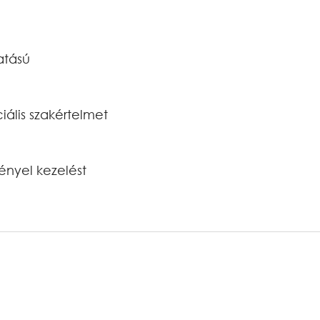
atású
iális szakértelmet
ényel kezelést