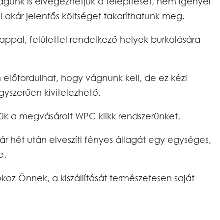
agunk is elvégezhetjük a telepítését, nem igényel
 akár jelentős költséget takarít­hatunk meg.
alap­pal, felülettel rendelkező helyek burko­lására
 előfordulhat, hogy vágnunk kell, de ez kézi
gyszerűen kivitelezhető.
tjük a megvásárolt WPC klikk rendszerünket.
pár hét után elveszíti fényes állagát egy egységes,
e.
oz Önnek, a kiszállítását természetesen saját