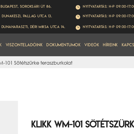
 Budapest, Soroksári út 86.
Nyitvatartás: H-P 09:00-17:

, Dunakeszi, Pallag utca 13.
Nyitvatartás: H-P 09:00-17:

 Dunaharaszti, Déri Miksa utca 14.
Nyitvatartás: H-P 09:00-17:

k
Viszonteladóink
Dokumentumok
Videók
Híreink
Kapc
M-101 Sötétszürke teraszburkolat
Klikk WM-101 Sötétszür