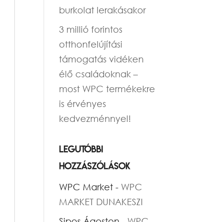
burkolat lerakásakor
3 millió forintos
otthonfelújítási
támogatás vidéken
élő családoknak –
most WPC termékekre
is érvényes
kedvezménnyel!
Legutóbbi
hozzászólások
WPC Market
-
WPC
MARKET DUNAKESZI
Sipos Ágoston
-
WPC