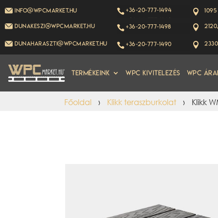
+36-20-777-1494
info@wpcmarket.hu
1095


+36-20-777-1493
dunakeszi@wpcmarket.hu
2120
+36-20-777-1498


dunaharaszti@wpcmarket.hu
2330
+36-20-777-1490


Termékeink
WPC kivitelezés
WPC Ára
Főoldal
›
Klikk teraszburkolat
›
Klikk W