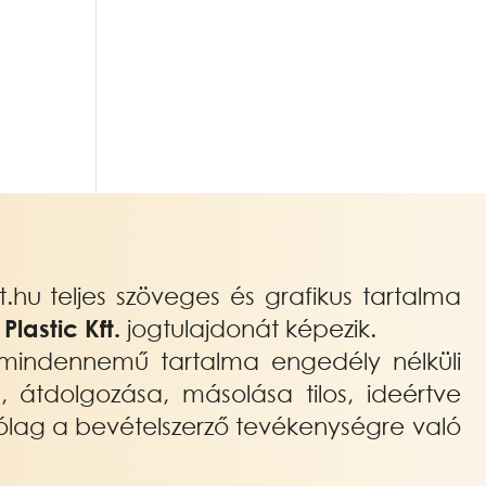
hu teljes szöveges és grafikus tartalma
lastic Kft.
jogtulajdonát képezik.
mindennemű tartalma engedély nélküli
a, átdolgozása, másolása tilos, ideértve
ólag a bevételszerző tevékenységre való