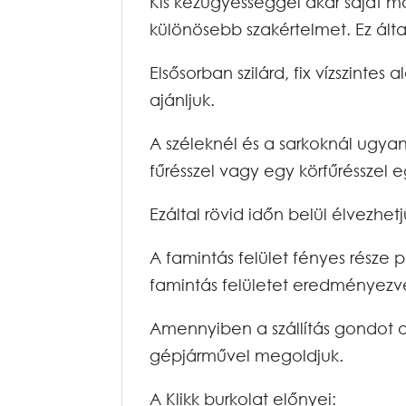
Kis kézügyességgel akár saját m
különösebb szakértelmet. Ez által
Elsősorban szilárd, fix vízszintes 
ajánljuk.
A széleknél és a sarkoknál ugyan
fűrésszel vagy egy körfűrésszel e
Ezáltal rövid időn belül élvezhe
A famintás felület fényes része 
famintás felületet eredményezv
Amennyiben a szállítás gondot ok
gépjárművel megoldjuk.
A Klikk burkolat előnyei: