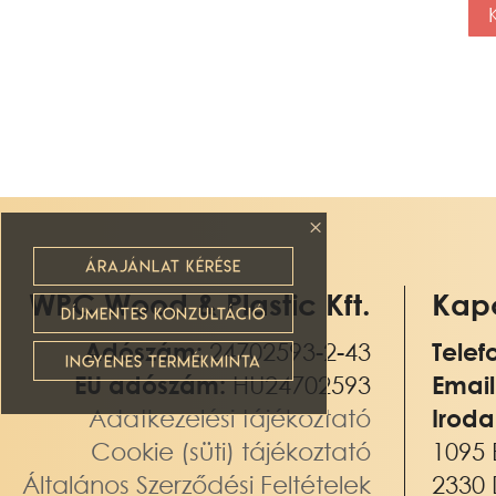
vé
du
Söt
21
me
M
ÁRAJÁNLAT KÉRÉSE
WPC Wood & Plastic Kft.
Kapc
DÍJMENTES KONZULTÁCIÓ
Adószám:
24702593-2-43
Telef
INGYENES TERMÉKMINTA
EU adószám:
HU24702593
Email
Adatkezelési tájékoztató
Iroda
Cookie (süti) tájékoztató
1095 
Általános Szerződési Feltételek
2330 