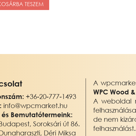
dugó,
KOSÁRBA TESZEM
gzáró
Fehér,
gó,
21x145mm
étbarna,
mennyiség
x145mm
nnyiség
solat
A wpcmarket.
WPC Wood & P
onszám:
+36-20-777-1493
A weboldal 
:
info@wpcmarket.hu
felhasználás
 és Bemutatótermeink:
de nem kizár
Budapest, Soroksári út 86.
felhasználást.
Dunaharaszti, Déri Miksa