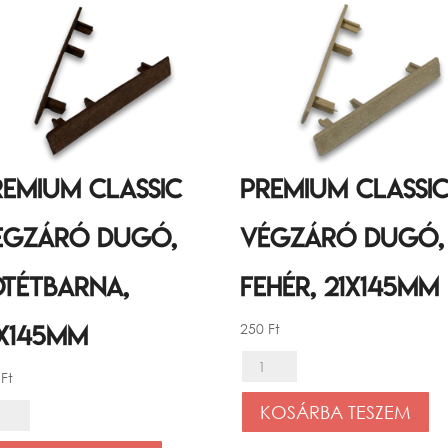
remium Classic
Premium Classi
égzáró dugó,
végzáró dugó,
ötétbarna,
Fehér, 21x145mm
250
Ft
1x145mm
Premium
0
Ft
Classic
KOSÁRBA TESZEM
emium
végzáró
ssic