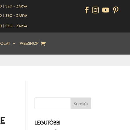
00 | Szo - ZÁRVA




00 | Szo - ZÁRVA
00 | Szo - ZÁRVA
solat
Webshop
ke
Legutóbbi