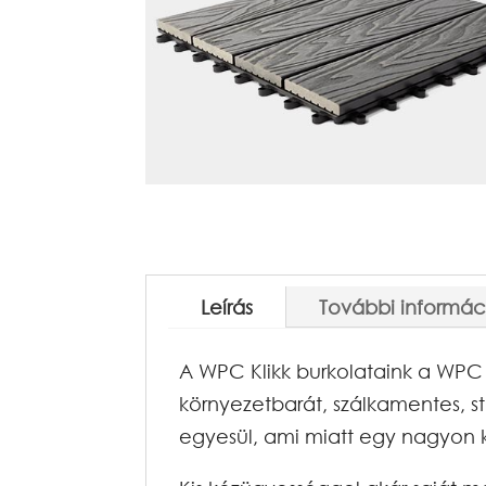
Leírás
További informác
A WPC Klikk burkolataink a WPC s
környezetbarát, szál­kamentes, s
egyesül, ami miatt egy nagyon 