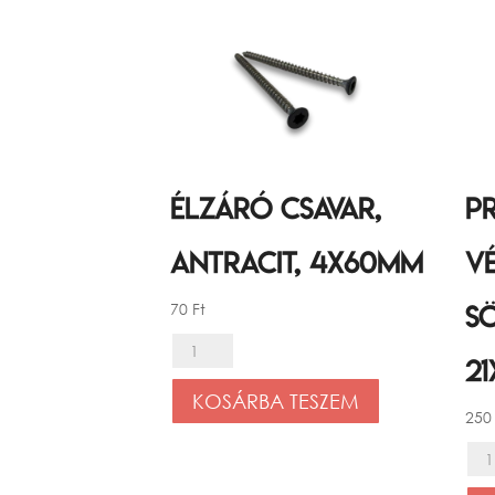
Élzáró csavar,
P
Antracit, 4x60mm
v
70
Ft
S
Élzáró
2
csavar,
KOSÁRBA TESZEM
Antracit,
25
4x60mm
Pr
mennyiség
Cla