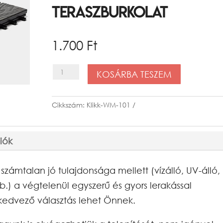
teraszburkolat
1.700
Ft
Klikk
KOSÁRBA TESZEM
WM-
101
Cikkszám:
Klikk-WM-101
Sötétszürke
teraszburkolat
iók
mennyiség
zámtalan jó tulajdonsága mellett (vízálló, UV-álló,
tb.) a végtelenül egyszerű és gyors lerakással
kedvező választás lehet Önnek.