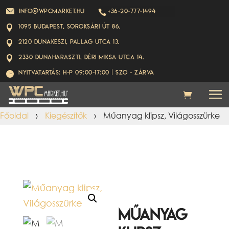
info@wpcmarket.hu
+36-20-777-1494

1095 Budapest, Soroksári út 86.

2120 Dunakeszi, Pallag utca 13.

2330 Dunaharaszti, Déri Miksa utca 14.

Nyitvatartás: H-P 09:00-17:00 | Szo - ZÁRVA

Főoldal
›
Kiegészítők
›
Műanyag klipsz, Világosszürke
Műanyag