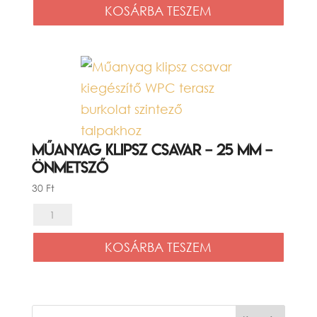
KOSÁRBA TESZEM
végzáró
dugó,
Mogyoróbarna,
21x145mm
mennyiség
Műanyag klipsz csavar – 25 mm –
önmetsző
30
Ft
Műanyag
klipsz
KOSÁRBA TESZEM
csavar
-
25