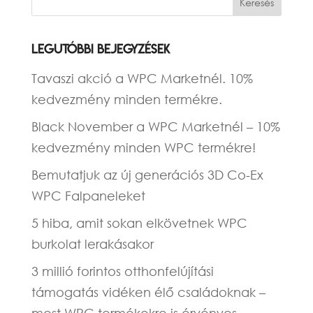
mm
-
önmetsző
Legutóbbi bejegyzések
mennyiség
Tavaszi akció a WPC Marketnél. 10%
kedvezmény minden termékre.
Black November a WPC Marketnél – 10%
kedvezmény minden WPC termékre!
Bemutatjuk az új generációs 3D Co-Ex
WPC Falpaneleket
5 hiba, amit sokan elkövetnek WPC
burkolat lerakásakor
3 millió forintos otthonfelújítási
támogatás vidéken élő családoknak –
most WPC termékekre is érvényes