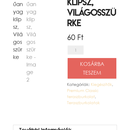
klipsz,
Világosszü
rke
60
Ft
Műanyag
klipsz,
KOSÁRBA
Világosszürke
TESZEM
mennyiség
Kategóriák:
Kiegészítők
,
Premium Classic
teraszburkolat
,
Teraszburkolatok
További információk