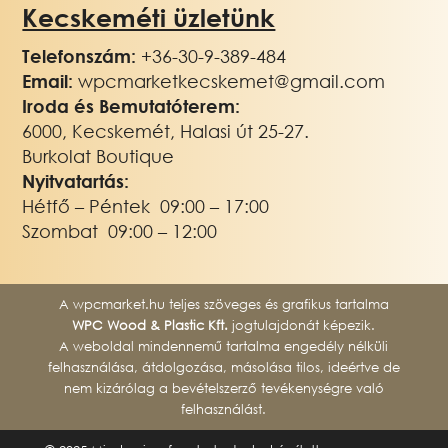
Kecskeméti üzletünk
Telefonszám:
+3
6-30-9-389-484
Email:
wpcmarketkecskemet@gmail.com
Iroda és Bemutatóterem:
6000, Kecskemét, Halasi út 25-27.
Burkolat Boutique
Nyitvatartás:
Hétfő – Péntek 09:00 – 17:00
Szombat 09:00 – 12:00
A wpcmarket.hu teljes szöveges és grafikus tartalma
WPC Wood & Plastic Kft.
jogtulajdonát képezik.
A weboldal mindennemű tartalma engedély nélküli
felhasználása, átdolgozása, másolása tilos, ideértve de
nem kizárólag a bevételszerző tevékenységre való
felhasználást.