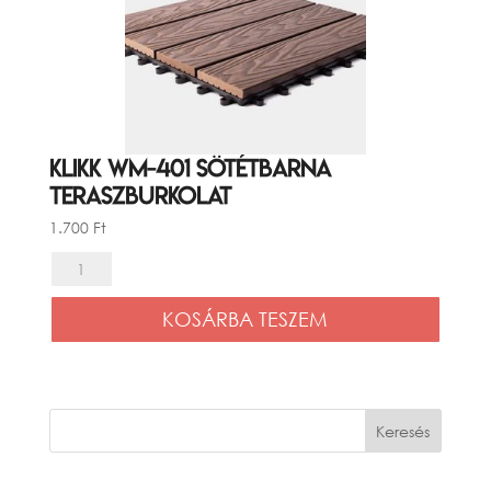
Klikk WM-401 Sötétbarna
teraszburkolat
1.700
Ft
Klikk
WM-
KOSÁRBA TESZEM
401
Sötétbarna
teraszburkolat
mennyiség