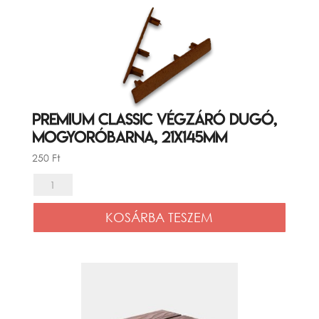
Világosszürke
,
21x145mm
mennyiség
Premium Classic végzáró dugó,
Mogyoróbarna, 21x145mm
250
Ft
Premium
Classic
KOSÁRBA TESZEM
végzáró
dugó,
Mogyoróbarna,
21x145mm
mennyiség