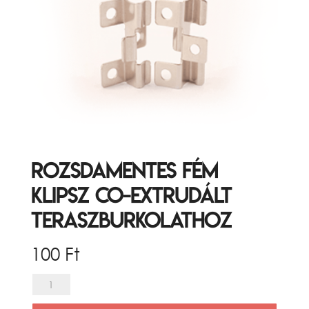
Rozsdamentes fém
klipsz Co-Extrudált
teraszburkolathoz
100
Ft
Rozsdamentes
fém