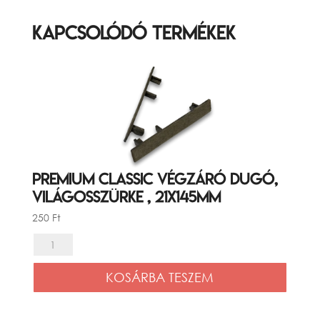
Kapcsolódó termékek
Premium Classic végzáró dugó,
Világosszürke , 21x145mm
250
Ft
Premium
Classic
KOSÁRBA TESZEM
végzáró
dugó,