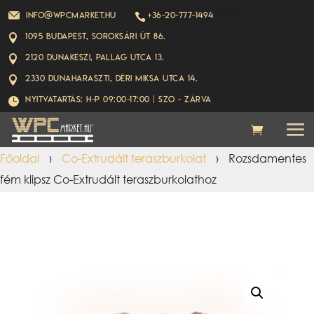
info@wpcmarket.hu
+36-20-777-1494

1095 Budapest, Soroksári út 86.

2120 Dunakeszi, Pallag utca 13.

2330 Dunaharaszti, Déri Miksa utca 14.

Nyitvatartás: H-P 09:00-17:00 | Szo - ZÁRVA

Főoldal
›
Co-Extrudált teraszburkolat
›
Rozsdamentes
fém klipsz Co-Extrudált teraszburkolathoz