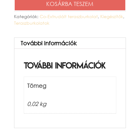
KOSÁRBA TESZEM
klipsz
Co-
Kategóriák:
Co-Extrudált teraszburkolat
,
Kiegészítők
,
Teraszburkolatok
Extrudált
teraszburkolathoz
További információk
mennyiség
További információk
Tömeg
0,02 kg