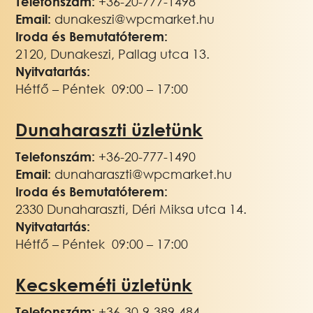
Telefonszám:
+36-20-777-1498
Email:
dunakeszi@wpcmarket.hu
Iroda és Bemutatóterem:
2120, Dunakeszi, Pallag utca 13.
Nyitvatartás:
Hétfő – Péntek 09:00 – 17:00
Dunaharaszti üzletünk
Telefonszám:
+36-20-777-1490
Email:
dunaharaszti@wpcmarket.hu
Iroda és Bemutatóterem:
2330 Dunaharaszti, Déri Miksa utca 14.
Nyitvatartás:
Hétfő – Péntek 09:00 – 17:00
Kecskeméti üzletünk
Telefonszám:
+3
6-30-9-389-484