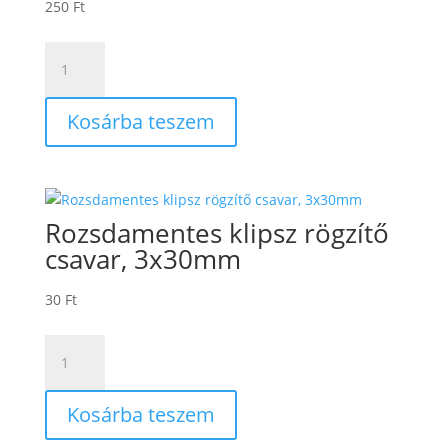
250
Ft
Premium
Classic
végzáró
Kosárba teszem
dugó,
Fehér,
21x145mm
mennyiség
Rozsdamentes klipsz rögzítő
csavar, 3x30mm
30
Ft
Rozsdamentes
klipsz
rögzítő
Kosárba teszem
csavar,
3x30mm