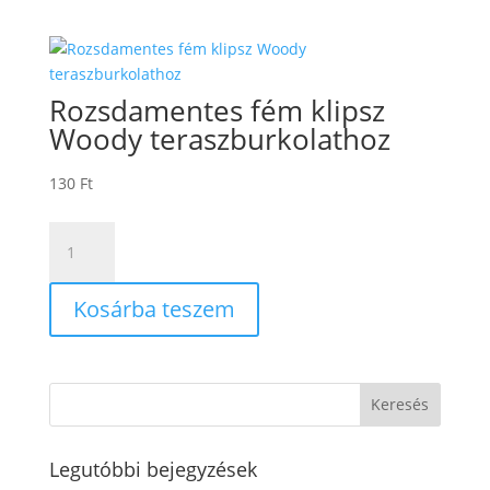
mennyiség
Rozsdamentes fém klipsz
Woody teraszburkolathoz
130
Ft
Rozsdamentes
fém
klipsz
Kosárba teszem
Woody
teraszburkolathoz
mennyiség
Legutóbbi bejegyzések