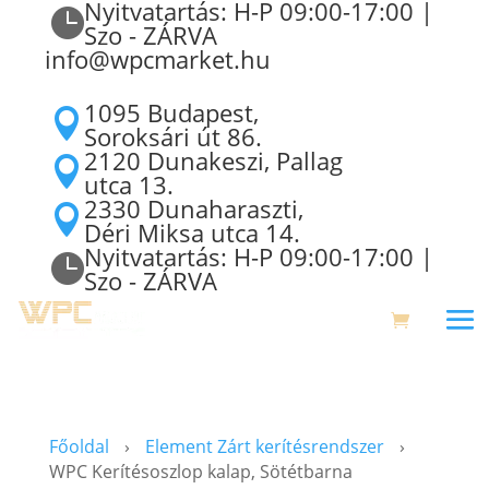
Nyitvatartás: H-P 09:00-17:00 |

Szo - ZÁRVA
info@wpcmarket.hu
1095 Budapest,

Soroksári út 86.
2120 Dunakeszi, Pallag

utca 13.
2330 Dunaharaszti,

Déri Miksa utca 14.
Nyitvatartás: H-P 09:00-17:00 |

Szo - ZÁRVA
Főoldal
›
Element Zárt kerítésrendszer
›
WPC Kerítésoszlop kalap, Sötétbarna