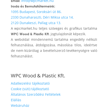
info@wpcmarket.hu
Email:
Iroda és Bemutatótermeink:
1095 Budapest, Soroksári út 86.
2330 Dunaharaszti, Déri Miksa utca 14.
2120 Dunakeszi, Pallag utca 13.
A wpcmarket.hu teljes szöveges és grafikus tartalma
jogtulajdonát képezik.
WPC Wood & Plastic Kft.
A weboldal mindennemű tartalma engedély nélküli
felhasználása, átdolgozása, másolása tilos, ideértve
de nem kizárólag a bevételszerző tevékenységre való
felhasználást.
WPC Wood & Plastic Kft.
Adatkezelési tájékoztató
Cookie (süti) tájékoztató
Általános Szerződési Feltételek
Elállás
Webáruház