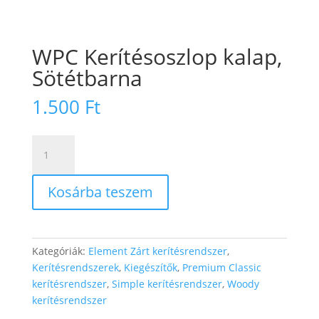
WPC Kerítésoszlop kalap,
Sötétbarna
1.500
Ft
WPC
Kerítésoszlop
kalap,
Kosárba teszem
Sötétbarna
mennyiség
Kategóriák:
Element Zárt kerítésrendszer
,
Kerítésrendszerek
,
Kiegészítők
,
Premium Classic
kerítésrendszer
,
Simple kerítésrendszer
,
Woody
kerítésrendszer