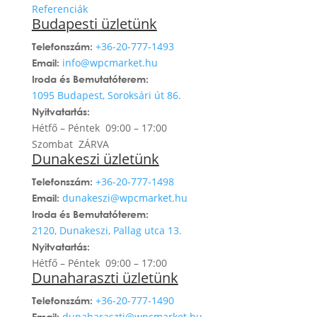
Referenciák
Budapesti üzletünk
+36-20-777-1493
Telefonszám:
info@wpcmarket.hu
Email:
Iroda és Bemutatóterem:
1095 Budapest, Soroksári út 86.
Nyitvatartás:
Hétfő – Péntek 09:00 – 17:00
Szombat ZÁRVA
Dunakeszi üzletünk
+36-20-777-1498
Telefonszám:
dunakeszi@wpcmarket.hu
Email:
Iroda és Bemutatóterem:
2120, Dunakeszi, Pallag utca 13.
Nyitvatartás:
Hétfő – Péntek 09:00 – 17:00
Dunaharaszti üzletünk
+36-20-777-1490
Telefonszám:
dunaharaszti@wpcmarket.hu
Email: