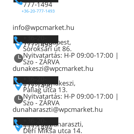

777-1494
+36-20-777-1493
info@wpcmarket.hu
+36-20-

1095 Budapest,
777-1498

Soroksári út 86.
Nyitvatartás: H-P 09:00-17:00 |

Szo - ZÁRVA
dunakeszi@wpcmarket.hu
+36-20-

2120, Dunakeszi,
777-1490

Pallag utca 13.
Nyitvatartás: H-P 09:00-17:00 |

Szo - ZÁRVA
dunaharaszti@wpcmarket.hu
+36-20-

2330 Dunaharaszti,

777-1494
Déri Miksa utca 14.