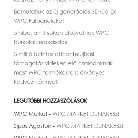
Bemutatjuk az új generációs 3D Co-Ex
WPC Falpaneleket
5 hiba, amit sokan elkövetnek WPC
burkolat lerakásakor
3 millió forintos otthonfelújítási
támogatás vidéken élő családoknak –
most WPC termékekre is érvényes
kedvezménnyel!
Legutóbbi hozzászólások
WPC Market
-
WPC MARKET DUNAKESZI
Sipos Ágoston
-
WPC MARKET DUNAKESZI
WPC Market
-
WPC MARKET DUNAKESZI