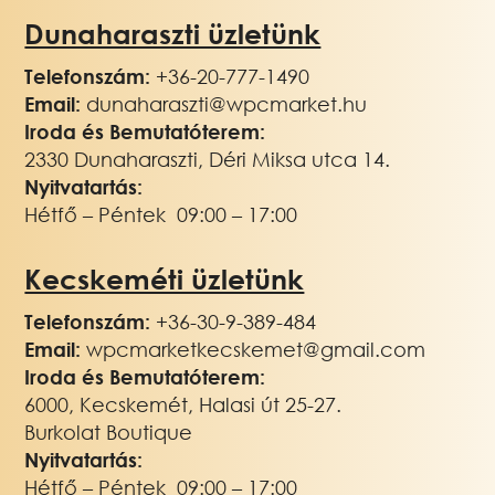
Dunaharaszti üzletünk
Telefonszám:
+36-20-777-1490
Email:
dunaharaszti@wpcmarket.hu
Iroda és Bemutatóterem:
2330 Dunaharaszti, Déri Miksa utca 14.
Nyitvatartás:
Hétfő – Péntek 09:00 – 17:00
Kecskeméti üzletünk
Telefonszám:
+3
6-30-9-389-484
Email:
wpcmarketkecskemet@gmail.com
Iroda és Bemutatóterem:
6000, Kecskemét, Halasi út 25-27.
Burkolat Boutique
Nyitvatartás:
Hétfő – Péntek 09:00 – 17:00