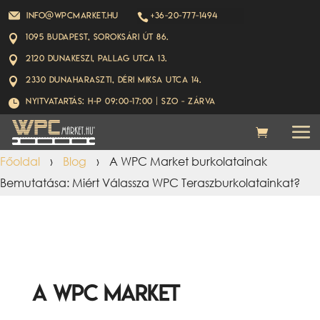
info@wpcmarket.hu
+36-20-777-1494

1095 Budapest, Soroksári út 86.

2120 Dunakeszi, Pallag utca 13.

2330 Dunaharaszti, Déri Miksa utca 14.

Nyitvatartás: H-P 09:00-17:00 | Szo - ZÁRVA

Főoldal
›
Blog
›
A WPC Market burkolatainak
Bemutatása: Miért Válassza WPC Teraszburkolatainkat?
A WPC Market