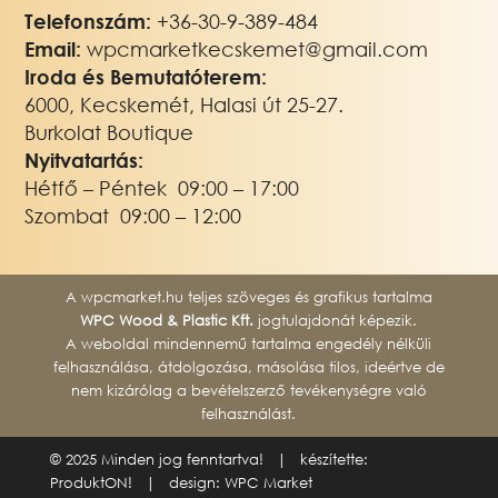
Telefonszám:
+3
6-30-9-389-484
Email:
wpcmarketkecskemet@gmail.com
Iroda és Bemutatóterem:
6000, Kecskemét, Halasi út 25-27.
Burkolat Boutique
Nyitvatartás:
Hétfő – Péntek 09:00 – 17:00
Szombat 09:00 – 12:00
A wpcmarket.hu teljes szöveges és grafikus tartalma
WPC Wood & Plastic Kft.
jogtulajdonát képezik.
A weboldal mindennemű tartalma engedély nélküli
felhasználása, átdolgozása, másolása tilos, ideértve de
nem kizárólag a bevételszerző tevékenységre való
felhasználást.
© 2025 Minden jog fenntartva! | készítette:
ProduktON!
| design: WPC Market