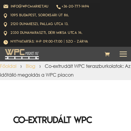
info@wpcmarket.hu
+36-20-777-1494

1095 Budapest, Soroksári út 86.

2120 Dunakeszi, Pallag utca 13.

2330 Dunaharaszti, Déri Miksa utca 14.

Nyitvatartás: H-P 09:00-17:00 | Szo - ZÁRVA

Főoldal
›
Blog
›
Co-extrudált WPC teraszburkolatok: Az
időtálló megoldás a WPC piacon
Co-extrudált WPC