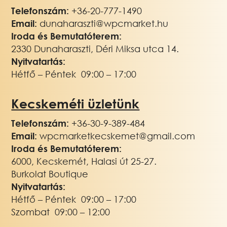
Telefonszám:
+36-20-777-1490
Email:
dunaharaszti@wpcmarket.hu
Iroda és Bemutatóterem:
2330 Dunaharaszti, Déri Miksa utca 14.
Nyitvatartás:
Hétfő – Péntek 09:00 – 17:00
Kecskeméti üzletünk
Telefonszám:
+3
6-30-9-389-484
Email:
wpcmarketkecskemet@gmail.com
Iroda és Bemutatóterem:
6000, Kecskemét, Halasi út 25-27.
Burkolat Boutique
Nyitvatartás:
Hétfő – Péntek 09:00 – 17:00
Szombat 09:00 – 12:00