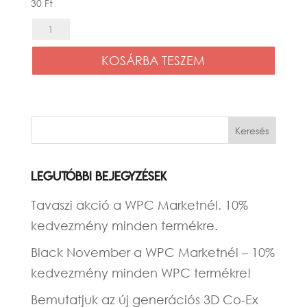
30
Ft
Fém
klipsz
KOSÁRBA TESZEM
csavar
-
16
mm
-
önmetsző
Legutóbbi bejegyzések
mennyiség
Tavaszi akció a WPC Marketnél. 10%
kedvezmény minden termékre.
Black November a WPC Marketnél – 10%
kedvezmény minden WPC termékre!
Bemutatjuk az új generációs 3D Co-Ex