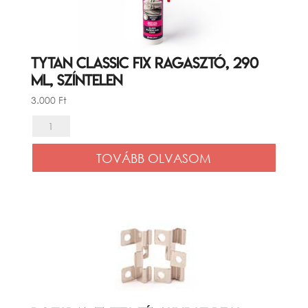
Tytan Classic fix ragasztó, 290
ml, színtelen
3.000
Ft
Tytan
Classic
TOVÁBB OLVASOM
fix
ragasztó,
290
ml,
színtelen
mennyiség