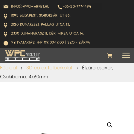
info@wpcmarket.hu
+36-20-777-1494

1095 Budapest, Soroksári út 86.

2120 Dunakeszi, Pallag utca 13.

2330 Dunaharaszti, Déri Miksa utca 14.

Nyitvatartás: H-P 09:00-17:00 | Szo - ZÁRVA

Főoldal
›
3D co-ex falburkolat
›
Élzáró csavar,
Csokibarna, 4x60mm