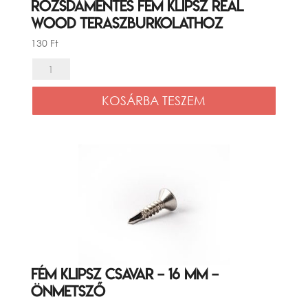
Rozsdamentes fém klipsz Real
Wood teraszburkolathoz
130
Ft
Rozsdamentes
fém
KOSÁRBA TESZEM
klipsz
Real
Wood
teraszburkolathoz
mennyiség
Fém klipsz csavar – 16 mm –
önmetsző