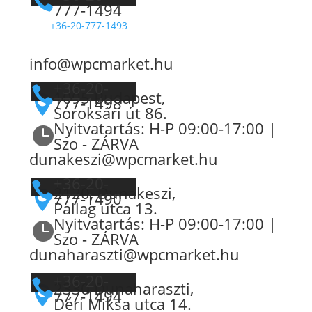

777-1494
+36-20-777-1493
info@wpcmarket.hu
+36-20-

1095 Budapest,
777-1498

Soroksári út 86.
Nyitvatartás: H-P 09:00-17:00 |

Szo - ZÁRVA
dunakeszi@wpcmarket.hu
+36-20-

2120, Dunakeszi,
777-1490

Pallag utca 13.
Nyitvatartás: H-P 09:00-17:00 |

Szo - ZÁRVA
dunaharaszti@wpcmarket.hu
+36-20-

2330 Dunaharaszti,

777-1494
Déri Miksa utca 14.