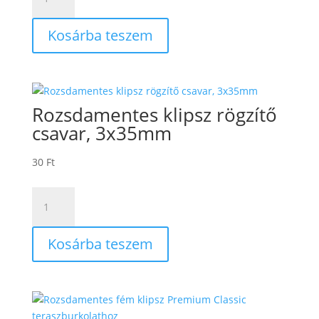
Kereszt,
zöld,
Kosárba teszem
10
db
mennyiség
Rozsdamentes klipsz rögzítő
csavar, 3x35mm
30
Ft
Rozsdamentes
klipsz
rögzítő
Kosárba teszem
csavar,
3x35mm
mennyiség