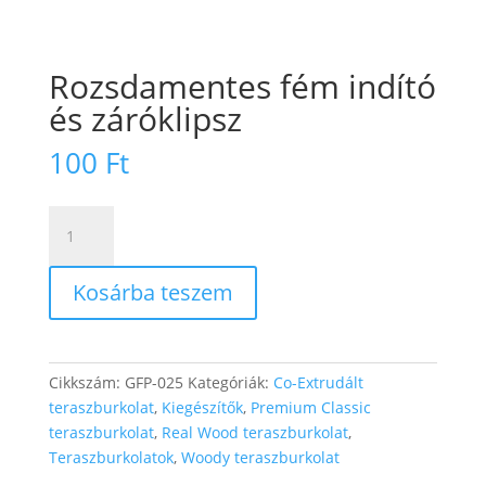
Rozsdamentes fém indító
és záróklipsz
100
Ft
Rozsdamentes
fém
indító
Kosárba teszem
és
záróklipsz
mennyiség
Cikkszám:
GFP-025
Kategóriák:
Co-Extrudált
teraszburkolat
,
Kiegészítők
,
Premium Classic
teraszburkolat
,
Real Wood teraszburkolat
,
Teraszburkolatok
,
Woody teraszburkolat