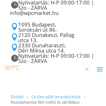
Nyitvatartás: H-P 09:00-17:00 |

Szo - ZÁRVA
info@wpcmarket.hu
1095 Budapest,

Soroksári út 86.
2120 Dunakeszi, Pallag

utca 13.
2330 Dunaharaszti,

Déri Miksa utca 14.
Nyitvatartás: H-P 09:00-17:00 |

Szo - ZÁRVA
Főoldal
›
Co-Extrudált teraszburkolat
›
Rozsdamentes fém indító és záróklipsz