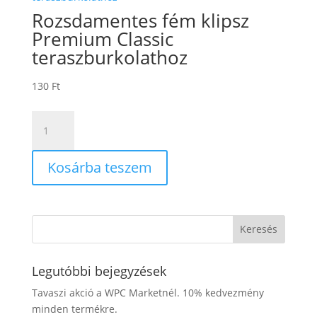
Rozsdamentes fém klipsz
Premium Classic
teraszburkolathoz
130
Ft
Rozsdamentes
fém
klipsz
Kosárba teszem
Premium
Classic
teraszburkolathoz
mennyiség
Legutóbbi bejegyzések
Tavaszi akció a WPC Marketnél. 10% kedvezmény
minden termékre.