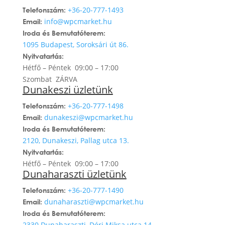
+36-20-777-1493
Telefonszám:
info@wpcmarket.hu
Email:
Iroda és Bemutatóterem:
1095 Budapest, Soroksári út 86.
Nyitvatartás:
Hétfő – Péntek 09:00 – 17:00
Szombat ZÁRVA
Dunakeszi üzletünk
+36-20-777-1498
Telefonszám:
dunakeszi@wpcmarket.hu
Email:
Iroda és Bemutatóterem:
2120, Dunakeszi, Pallag utca 13.
Nyitvatartás:
Hétfő – Péntek 09:00 – 17:00
Dunaharaszti üzletünk
+36-20-777-1490
Telefonszám:
dunaharaszti@wpcmarket.hu
Email:
Iroda és Bemutatóterem:
2330 Dunaharaszti, Déri Miksa utca 14.