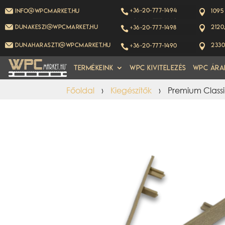
+36-20-777-1494
info@wpcmarket.hu
1095


+36-20-777-1493
dunakeszi@wpcmarket.hu
2120
+36-20-777-1498


dunaharaszti@wpcmarket.hu
2330
+36-20-777-1490


Termékeink
WPC kivitelezés
WPC Ára
Főoldal
›
Kiegészítők
›
Premium Class