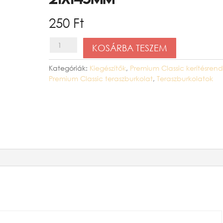
250
Ft
Premium
KOSÁRBA TESZEM
Classic
Kategóriák:
Kiegészítők
,
Premium Classic kerítésrend
végzáró
Premium Classic teraszburkolat
,
Teraszburkolatok
dugó,
Fehér,
21x145mm
mennyiség