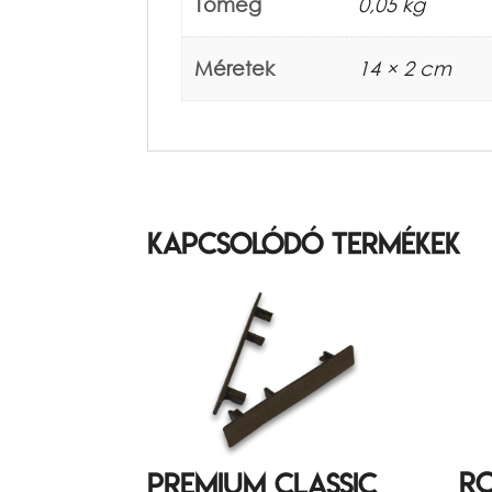
Tömeg
0,05 kg
Méretek
14 × 2 cm
Kapcsolódó termékek
R
Premium Classic