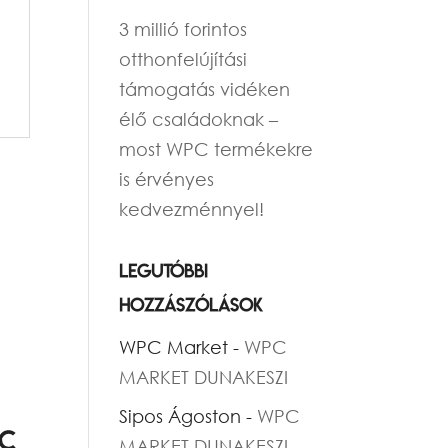
3 millió forintos
otthonfelújítási
támogatás vidéken
élő családoknak –
most WPC termékekre
is érvényes
kedvezménnyel!
Legutóbbi
hozzászólások
WPC Market
-
WPC
MARKET DUNAKESZI
Sipos Ágoston
-
WPC
ic
MARKET DUNAKESZI