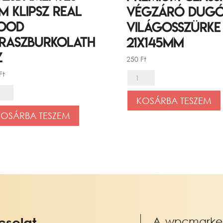
m klipsz Real
végzáró dugó
ood
Világosszürke 
raszburkolath
21x145mm
z
250
Ft
Ft
Premium
Classic
zsdamentes
KOSÁRBA TESZEM
végzáró
m
KOSÁRBA TESZEM
dugó,
sz
Világosszürke
l
,
od
21x145mm
aszburkolathoz
mennyiség
nnyiség
solat
A wpcmarket.