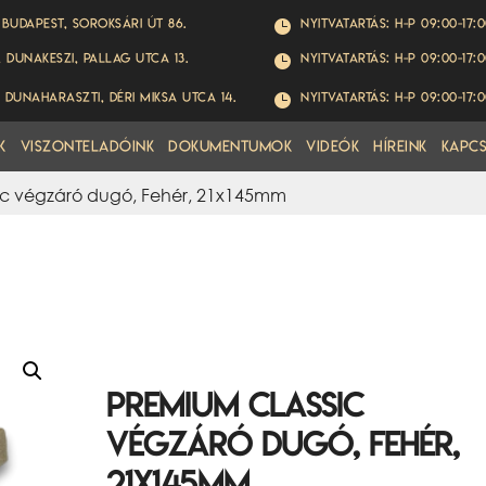
 Budapest, Soroksári út 86.
Nyitvatartás: H-P 09:00-17:

, Dunakeszi, Pallag utca 13.
Nyitvatartás: H-P 09:00-17:

 Dunaharaszti, Déri Miksa utca 14.
Nyitvatartás: H-P 09:00-17:

k
Viszonteladóink
Dokumentumok
Videók
Híreink
Kapc
ic végzáró dugó, Fehér, 21x145mm
Premium Classic
végzáró dugó, Fehér,
21x145mm