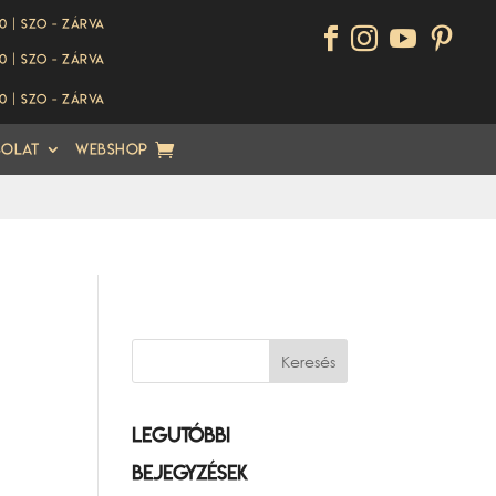
00 | Szo - ZÁRVA




00 | Szo - ZÁRVA
00 | Szo - ZÁRVA
solat
Webshop
Legutóbbi
bejegyzések