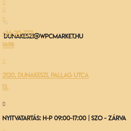


:

+36-20-777-
dunakeszi@wpcmarket.hu
1498

2120, Dunakeszi, Pallag utca
13.

Nyitvatartás: H-P 09:00-17:00 | Szo - ZÁRVA