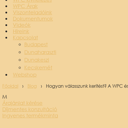
WPC Árak
Viszonteladóink
Dokumentumok
Videók
Híreink
Kapcsolat
Budapest
Dunaharaszti
Dunakeszi
Kecskemét
Webshop
Főoldal
›
Blog
›
Hogyan válasszunk kerítést? A WPC és
M
Árajánlat kérése
Díjmentes konzultáció
Ingyenes termékminta