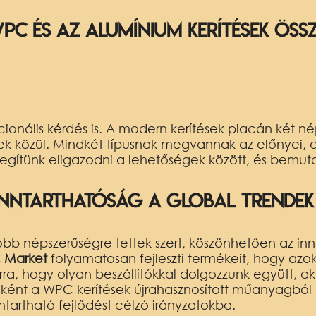
PC és az alumínium kerítések öss
cionális kérdés is. A modern kerítések piacán két 
ek közül. Mindkét típusnak megvannak az előnyei, 
egítünk eligazodni a lehetőségek között, és bemut
fenntarthatóság a global trendek
bb népszerűségre tettek szert, köszönhetően az inn
 Market
folyamatosan fejleszti termékeit, hogy azo
rra, hogy olyan beszállítókkal dolgozzunk együtt, a
ként a WPC kerítések újrahasznosított műanyagból
tartható fejlődést célzó irányzatokba.