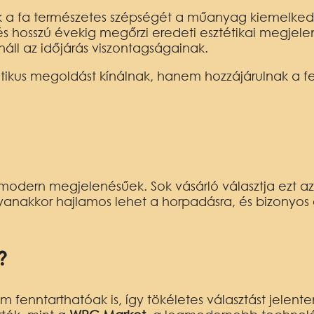
 a fa természetes szépségét a műanyag kiemelkedő 
 és hosszú évekig megőrzi eredeti esztétikai megje
náll az időjárás viszontagságainak.
étikus megoldást kínálnak, hanem hozzájárulnak a fe
 modern megjelenésűek. Sok vásárló választja ezt a
gyanakkor hajlamos lehet a horpadásra, és bizonyos
?
fenntarthatóak is, így tökéletes választást jelente